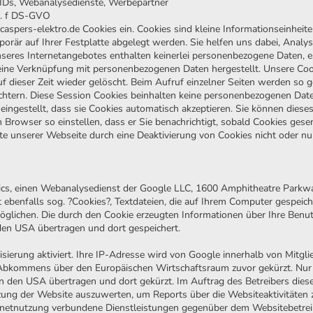
IDs, Webanalysedienste, Werbepartner
it. f DS-GVO
spers-elektro.de Cookies ein. Cookies sind kleine Informationseinheite
porär auf Ihrer Festplatte abgelegt werden. Sie helfen uns dabei, Analy
nseres Internetangebotes enthalten keinerlei personenbezogene Daten,
 eine Verknüpfung mit personenbezogenen Daten hergestellt. Unsere Coo
uf dieser Zeit wieder gelöscht. Beim Aufruf einzelner Seiten werden so
ichtern. Diese Session Cookies beinhalten keine personenbezogenen Date
eingestellt, dass sie Cookies automatisch akzeptieren. Sie können dies
n Browser so einstellen, dass er Sie benachrichtigt, sobald Cookies ges
ste unserer Webseite durch eine Deaktivierung von Cookies nicht oder n
ics, einen Webanalysedienst der Google LLC, 1600 Amphitheatre Parkw
 ebenfalls sog. ?Cookies?, Textdateien, die auf Ihrem Computer gespeic
glichen. Die durch den Cookie erzeugten Informationen über Ihre Benu
den USA übertragen und dort gespeichert.
sierung aktiviert. Ihre IP-Adresse wird von Google innerhalb von Mitgl
 Abkommens über den Europäischen Wirtschaftsraum zuvor gekürzt. Nur i
n den USA übertragen und dort gekürzt. Im Auftrag des Betreibers dies
zung der Website auszuwerten, um Reports über die Websiteaktivitäte
rnetnutzung verbundene Dienstleistungen gegenüber dem Websitebetrei