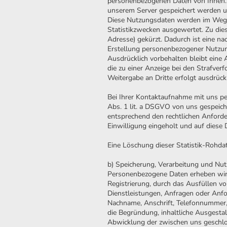
personenbezogenen Daten von Ihnen. E
unserem Server gespeichert werden und
Diese Nutzungsdaten werden im Wege 
Statistikzwecken ausgewertet. Zu dies
Adresse) gekürzt. Dadurch ist eine na
Erstellung personenbezogener Nutzungs
Ausdrücklich vorbehalten bleibt eine 
die zu einer Anzeige bei den Strafv
Weitergabe an Dritte erfolgt ausdrückl
Bei Ihrer Kontaktaufnahme mit uns per
Abs. 1 lit. a DSGVO von uns gespeich
entsprechend den rechtlichen Anford
Einwilligung eingeholt und auf diese
Eine Löschung dieser Statistik-Rohda
b) Speicherung, Verarbeitung und Nut
Personenbezogene Daten erheben wir i
Registrierung, durch das Ausfüllen 
Dienstleistungen, Anfragen oder Anf
Nachname, Anschrift, Telefonnummer, 
die Begründung, inhaltliche Ausgesta
Abwicklung der zwischen uns geschlo