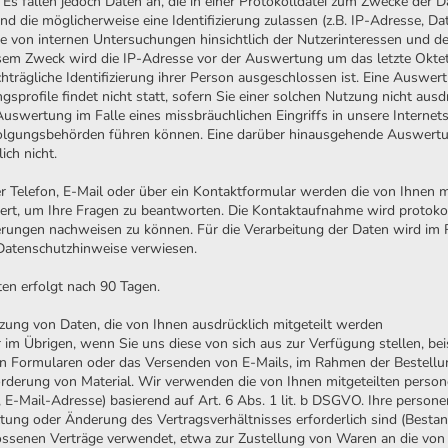
s fallen jedoch Daten an, die in einer Protokolldatei zum Zwecke der D
 die möglicherweise eine Identifizierung zulassen (z.B. IP-Adresse, Da
von internen Untersuchungen hinsichtlich der Nutzerinteressen und d
em Zweck wird die IP-Adresse vor der Auswertung um das letzte Oktett (d
chträgliche Identifizierung ihrer Person ausgeschlossen ist. Eine Auswe
profile findet nicht statt, sofern Sie einer solchen Nutzung nicht aus
Auswertung im Falle eines missbräuchlichen Eingriffs in unsere Internet
erfolgungsbehörden führen können. Eine darüber hinausgehende Auswertu
ich nicht.
 Telefon, E-Mail oder über ein Kontaktformular werden die von Ihnen mi
ert, um Ihre Fragen zu beantworten. Die Kontaktaufnahme wird protoko
erungen nachweisen zu können. Für die Verarbeitung der Daten wird im
 Datenschutzhinweise verwiesen.
ten erfolgt nach 90 Tagen.
zung von Daten, die von Ihnen ausdrücklich mitgeteilt werden
m Übrigen, wenn Sie uns diese von sich aus zur Verfügung stellen, be
von Formularen oder das Versenden von E-Mails, im Rahmen der Bestell
orderung von Material. Wir verwenden die von Ihnen mitgeteilten pers
E-Mail-Adresse) basierend auf Art. 6 Abs. 1 lit. b DSGVO. Ihre person
ltung oder Änderung des Vertragsverhältnisses erforderlich sind (Bestan
ssenen Verträge verwendet, etwa zur Zustellung von Waren an die von