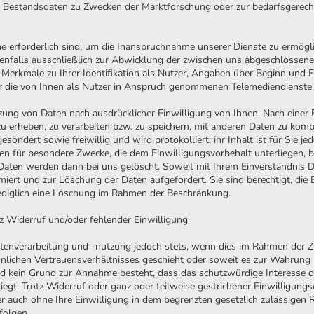
 Bestandsdaten zu Zwecken der Marktforschung oder zur bedarfsgerec
e erforderlich sind, um die Inanspruchnahme unserer Dienste zu ermög
enfalls ausschließlich zur Abwicklung der zwischen uns abgeschlossene
Merkmale zu Ihrer Identifikation als Nutzer, Angaben über Beginn und
 die von Ihnen als Nutzer in Anspruch genommenen Telemediendienste.
zung von Daten nach ausdrücklicher Einwilligung von Ihnen. Nach einer 
 erheben, zu verarbeiten bzw. zu speichern, mit anderen Daten zu kombin
sondert sowie freiwillig und wird protokolliert; ihr Inhalt ist für Sie jed
für besondere Zwecke, die dem Einwilligungsvorbehalt unterliegen, be
 Daten werden dann bei uns gelöscht. Soweit mit Ihrem Einverständnis D
ert und zur Löschung der Daten aufgefordert. Sie sind berechtigt, die E
lediglich eine Löschung im Rahmen der Beschränkung.
 Widerruf und/oder fehlender Einwilligung
atenverarbeitung und -nutzung jedoch stets, wenn dies im Rahmen der
hnlichen Vertrauensverhältnisses geschieht oder soweit es zur Wahrung b
 und kein Grund zur Annahme besteht, dass das schutzwürdige Interesse
egt. Trotz Widerruf oder ganz oder teilweise gestrichener Einwilligungs
r auch ohne Ihre Einwilligung in dem begrenzten gesetzlich zulässigen
folgen.