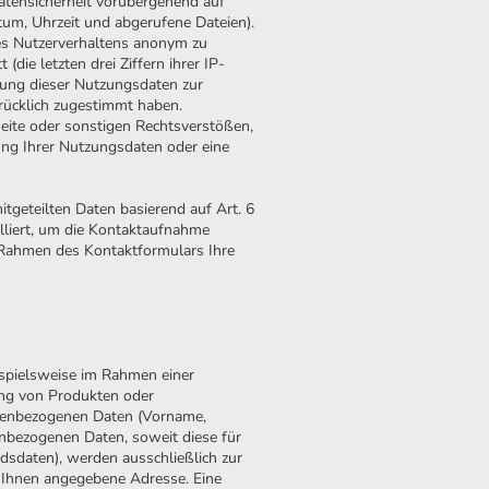
atensicherheit vorübergehend auf
tum, Uhrzeit und abgerufene Dateien).
es Nutzerverhaltens anonym zu
ie letzten drei Ziffern ihrer IP-
rtung dieser Nutzungsdaten zur
drücklich zugestimmt haben.
seite oder sonstigen Rechtsverstößen,
ng Ihrer Nutzungsdaten oder eine
tgeteilten Daten basierend auf Art. 6
lliert, um die Kontaktaufnahme
 Rahmen des Kontaktformulars Ihre
ispielsweise im Rahmen einer
ung von Produkten oder
onenbezogenen Daten (Vorname,
enbezogenen Daten, soweit diese für
dsdaten), werden ausschließlich zur
 Ihnen angegebene Adresse. Eine